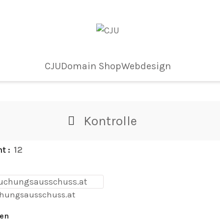
CJU
Domain Shop
Webdesign
Kontrolle
ht
12
hungsausschuss.at
sen